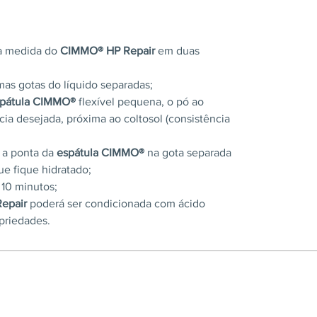
ma medida do
CIMMO® HP Repair
em duas
umas gotas do líquido separadas;
pátula CIMMO®
flexível pequena, o pó ao
ncia desejada, próxima ao coltosol (consistência
 a ponta da
espátula CIMMO®
na gota separada
e fique hidratado;
 10 minutos;
epair
poderá ser condicionada com ácido
opriedades.