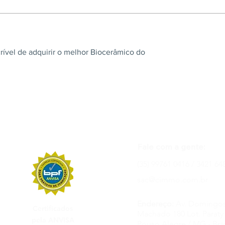
rível de adquirir o melhor Biocerâmico do
Fale com a gente:
(35) 99761 0416 / 3421 64
sac@cimmo.com.br
Endereço:
Av. Domingos
Certificados
Machado 180 Lot. Paraty 
pela ANVISA
Pouso Alegre / MG - Bras