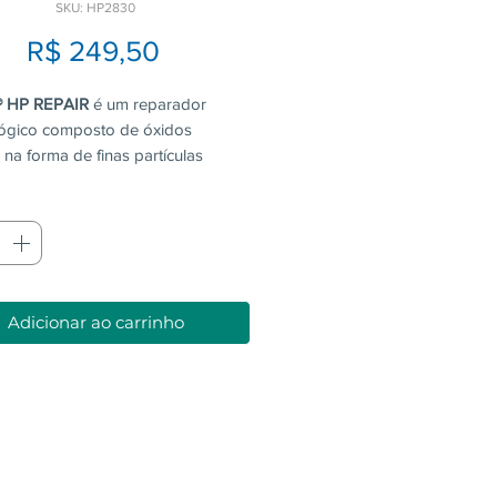
SKU: HP2830
Preço
R$ 249,50
 HP REPAIR
é um reparador
ógico composto de óxidos
 na forma de finas partículas
cas.
Quantidade
*
Adicionar ao carrinho