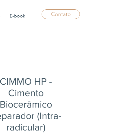
Contato
s
E-book
CIMMO HP -
Cimento
Biocerâmico
parador (Intra-
radicular)