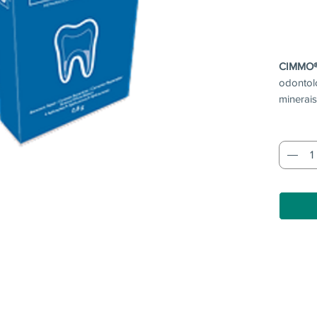
CIMMO®
odontol
minerais
hidrofíli