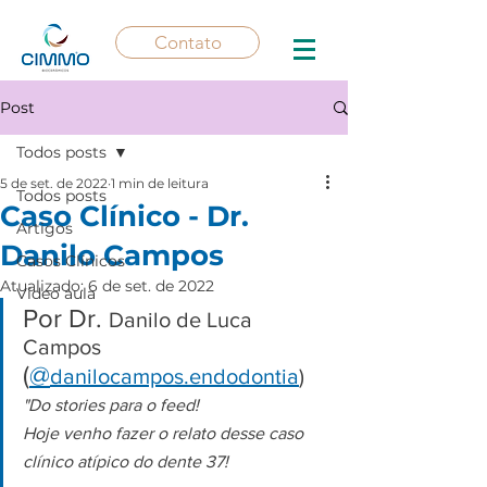
Contato
Post
Todos posts
5 de set. de 2022
1 min de leitura
Todos posts
Caso Clínico - Dr.
Artigos
Danilo Campos
Casos Clínicos
Atualizado:
6 de set. de 2022
Vídeo aula
Por Dr. 
Danilo de Luca 
Campos 
(
@
danilocampos.endodontia
)
"Do stories para o feed!
Hoje venho fazer o relato desse caso 
clínico atípico do dente 37!