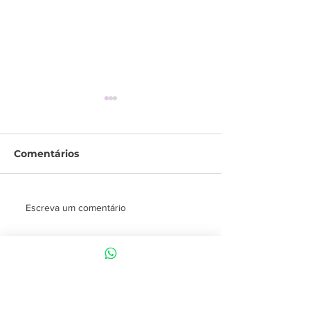
Comentários
Caso clínico - Kelly
Caso clínico - Nathan
Escreva um comentário
Barreiro
Tristão