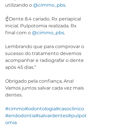
utilizando o 
@cimmo_pbs
.
☝️Dente 8.4 cariado. Rx periapical 
inicial. Pulpotomia realizada. Rx 
final com o 
@cimmo_pbs
.
Lembrando que para comprovar o 
sucesso do tratamento devemos 
acompanhar e radiografar o dente 
após 45 dias.”
Obrigado pela confiança, Ana! 
Vamos juntos salvar cada vez mais 
dentes.
#cimmo
#odontologia
#casoclinico
#endodontia
#salvardentes
#pulpot
omia