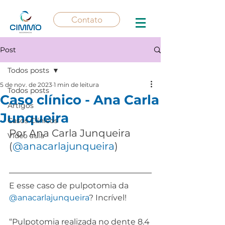
Contato
Post
Todos posts
5 de nov. de 2023
1 min de leitura
Todos posts
Caso clínico - Ana Carla
Artigos
Junqueira
Casos Clínicos
Por Ana Carla Junqueira 
Vídeo aula
(
@anacarlajunqueira
)
E esse caso de pulpotomia da 
@anacarlajunqueira
? Incrível!
“Pulpotomia realizada no dente 8.4 