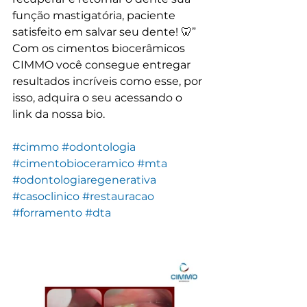
função mastigatória, paciente 
satisfeito em salvar seu dente! 🦷”
Com os cimentos biocerâmicos 
CIMMO você consegue entregar 
resultados incríveis como esse, por 
isso, adquira o seu acessando o 
link da nossa bio.
#cimmo
#odontologia
#cimentobioceramico
#mta
#odontologiaregenerativa
#casoclinico
#restauracao
#forramento
#dta