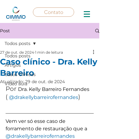
Contato
Post
Todos posts
27 de out. de 2024
1 min de leitura
Todos posts
Caso clínico - Dra. Kelly
Artigos
Barreiro
Casos Clínicos
Atualizado:
29 de out. de 2024
Vídeo aula
Por 
Dra. Kelly Barreiro Fernandes 
(
)
@drakellybarreirofernandes
Vem ver só esse caso de 
forramento de restauração que a 
@drakellybarreirofernandes